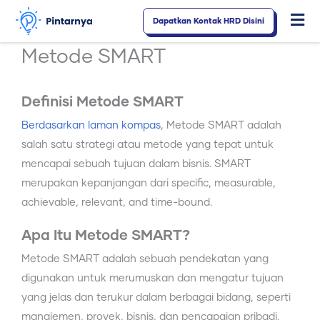
Lewati
Dapatkan Kontak HRD Disini
Fl
ke
konten
M
Metode SMART
Definisi Metode SMART
Berdasarkan laman kompas
, Metode SMART adalah
salah satu strategi atau metode yang tepat untuk
mencapai sebuah tujuan dalam bisnis. SMART
merupakan kepanjangan dari specific, measurable,
achievable, relevant, and time-bound.
Apa Itu Metode SMART?
Metode SMART adalah sebuah pendekatan yang
digunakan untuk merumuskan dan mengatur tujuan
yang jelas dan terukur dalam berbagai bidang, seperti
manajemen, proyek, bisnis, dan pencapaian pribadi.