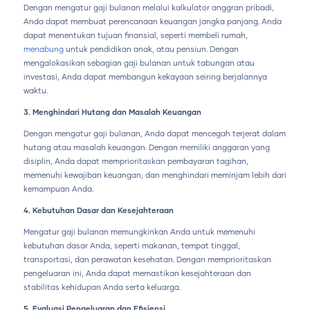
Built with
CALCONIC_ Calculator Builder
|
Sign up for free!
Alasan Pentingnya Mengatur Gaji Bulanan