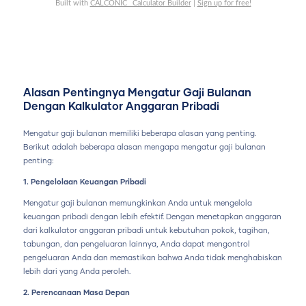
Penghasilan
Pengeluaran
Liat hasil saya
Total Penghasilan
Total Pengeluaran
Sisa Penghasilan buat Tabungan
Kesehatan anggaran anda
Pengeluaran kebutuhan sebagai % dari Total
Pengeluaran Keinginan sebagai % dari Total
Tabungan dan pembayaran utang sebagai % dari
expand_more
chevron_right
chevron_right
info_outline
Penghasilan
Penghasilan
Total Penghasilan
info_outline
info_outline
info_outline
2,000,000
0
2,000,000
0
0
100
0
0
0
30
50
80
100
100
100