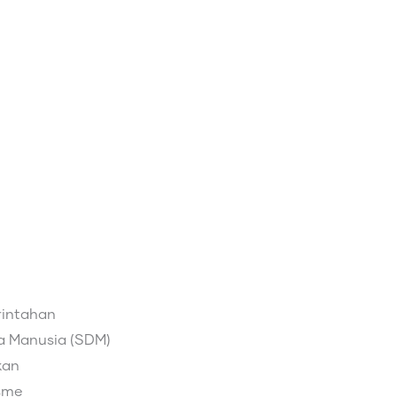
intahan
a Manusia (SDM)
kan
isme