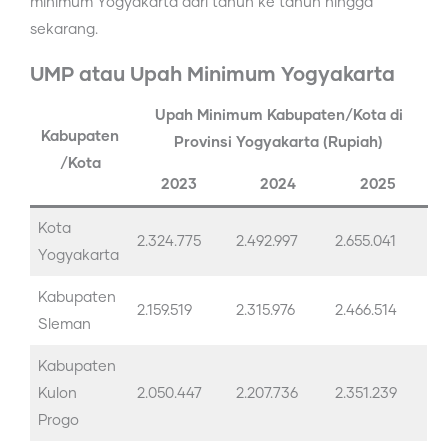
minimum Yogyakarta dari tahun ke tahun hingga
sekarang.
UMP atau Upah Minimum Yogyakarta
Upah Minimum Kabupaten/Kota di
Kabupaten
Provinsi Yogyakarta (Rupiah)
/Kota
2023
2024
2025
Kota
2.324.775
2.492.997
2.655.041
Yogyakarta
Kabupaten
2.159.519
2.315.976
2.466.514
Sleman
Kabupaten
Kulon
2.050.447
2.207.736
2.351.239
Progo