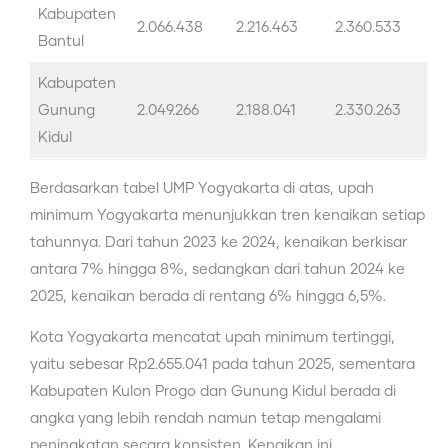
Kabupaten
2.066.438
2.216.463
2.360.533
Bantul
Kabupaten
Gunung
2.049.266
2.188.041
2.330.263
Kidul
Berdasarkan tabel UMP Yogyakarta di atas, upah
minimum Yogyakarta menunjukkan tren kenaikan setiap
tahunnya. Dari tahun 2023 ke 2024, kenaikan berkisar
antara 7% hingga 8%, sedangkan dari tahun 2024 ke
2025, kenaikan berada di rentang 6% hingga 6,5%.
Kota Yogyakarta mencatat upah minimum tertinggi,
yaitu sebesar Rp2.655.041 pada tahun 2025, sementara
Kabupaten Kulon Progo dan Gunung Kidul berada di
angka yang lebih rendah namun tetap mengalami
peningkatan secara konsisten. Kenaikan ini