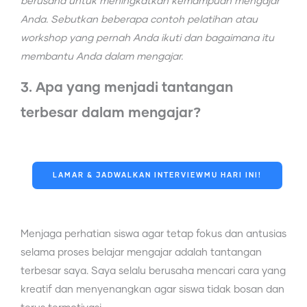
berusaha untuk meningkatkan kemampuan mengajar
Anda. Sebutkan beberapa contoh pelatihan atau
workshop yang pernah Anda ikuti dan bagaimana itu
membantu Anda dalam mengajar.
3. Apa yang menjadi tantangan
terbesar dalam mengajar?
LAMAR & JADWALKAN INTERVIEWMU HARI INI!
Menjaga perhatian siswa agar tetap fokus dan antusias
selama proses belajar mengajar adalah tantangan
terbesar saya. Saya selalu berusaha mencari cara yang
kreatif dan menyenangkan agar siswa tidak bosan dan