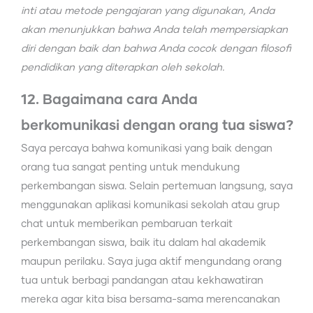
inti atau metode pengajaran yang digunakan, Anda
akan menunjukkan bahwa Anda telah mempersiapkan
diri dengan baik dan bahwa Anda cocok dengan filosofi
pendidikan yang diterapkan oleh sekolah.
12. Bagaimana cara Anda
berkomunikasi dengan orang tua siswa?
Saya percaya bahwa komunikasi yang baik dengan
orang tua sangat penting untuk mendukung
perkembangan siswa. Selain pertemuan langsung, saya
menggunakan aplikasi komunikasi sekolah atau grup
chat untuk memberikan pembaruan terkait
perkembangan siswa, baik itu dalam hal akademik
maupun perilaku. Saya juga aktif mengundang orang
tua untuk berbagi pandangan atau kekhawatiran
mereka agar kita bisa bersama-sama merencanakan