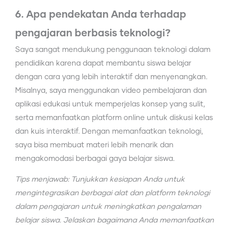
6. Apa pendekatan Anda terhadap
pengajaran berbasis teknologi?
Saya sangat mendukung penggunaan teknologi dalam
pendidikan karena dapat membantu siswa belajar
dengan cara yang lebih interaktif dan menyenangkan.
Misalnya, saya menggunakan video pembelajaran dan
aplikasi edukasi untuk memperjelas konsep yang sulit,
serta memanfaatkan platform online untuk diskusi kelas
dan kuis interaktif. Dengan memanfaatkan teknologi,
saya bisa membuat materi lebih menarik dan
mengakomodasi berbagai gaya belajar siswa.
Tips menjawab: Tunjukkan kesiapan Anda untuk
mengintegrasikan berbagai alat dan platform teknologi
dalam pengajaran untuk meningkatkan pengalaman
belajar siswa. Jelaskan bagaimana Anda memanfaatkan