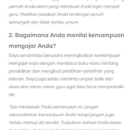
pernah Anda alami yang membuat Anda ingin menjadi
guru. Pastikan jawaban Anda terdengar penuh
semangat dan tidak terlalu umum.
2. Bagaimana Anda menilai kemampuan
mengajar Anda?
Saya senantiasa berusaha meningkatkan kemampuan
mengajar saya dengan membaca buku-buku tentang
pendidikan dan mengikuti pelatihan-pelatihan yang
relevan. Saya juga selalu meminta umpan balik dari
siswa dan rekan-rekan guru agar bisa terus memperbaiki
diri.
Tips menjawab: Pada pertanyaan ini, jangan
merendahkan kemampuan Anda tetapi jangan juga
terlalu memuji diri sendiri. Tunjukkan bahwa Anda selalu