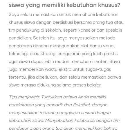
siswa yang memiliki kebutuhan khusus?
Saya selalu memastikan untuk memahami kebutuhan
khusus siswa dengan berdiskusi bersama orang tua atau
tim pendukung di sekolah, seperti konselor dan spesialis
pendidikan. Setelah itu, saya menyesuaikan metode
pengajaran dengan menggunakan alat bantu visual,
teknologi, atau strategi pengajaran yang lebih praktis
agar siswa dapat lebih mudah memahami materi. Saya
juga memberikan waktu ekstra untuk tugas-tugas
tertentu, jika diperlukan, dan selalu memastikan bahwa
siswa merasa didukung selama proses belajar.
Tips menjawab: Tunjukkan bahwa Anda memiliki
pendekatan yang empatik dan fleksibel, dengan
menyesuaikan metode pengajaran sesuai dengan
kebutuhan siswa. Menyebutkan kolaborasi dengan tim
pendukung dan orang tua akan menunjukkan bahwa