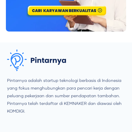
Pintarnya adalah startup teknologi berbasis di Indonesia
yang fokus menghubungkan para pencari kerja dengan
peluang pekerjaan dan sumber pendapatan tambahan.
Pintarnya telah terdaftar di KEMNAKER dan diawasi oleh
KOMDIGI.