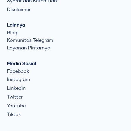
Syarat dan Ketentuan
Disclaimer
Lainnya
Blog
Komunitas Telegram
Layanan Pintarnya
Media Sosial
Facebook
Instagram
Linkedin
Twitter
Youtube
Tiktok