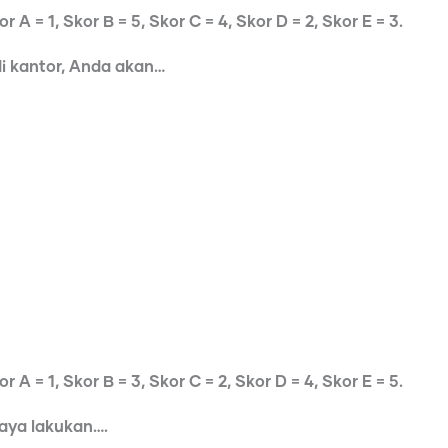
 A = 1, Skor B = 5, Skor C = 4, Skor D = 2, Skor E = 3.
di kantor, Anda akan…
 A = 1, Skor B = 3, Skor C = 2, Skor D = 4, Skor E = 5.
saya lakukan….