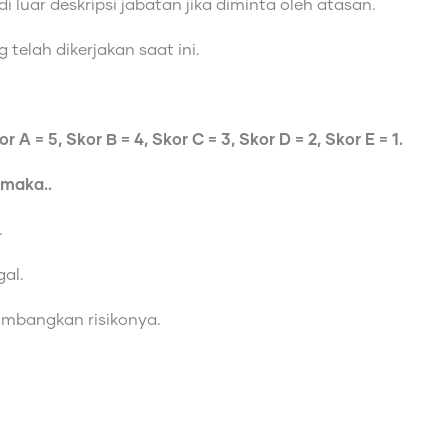
 luar deskripsi jabatan jika diminta oleh atasan.
 telah dikerjakan saat ini.
 A = 5, Skor B = 4, Skor C = 3, Skor D = 2, Skor E = 1.
 maka..
.
al.
imbangkan risikonya.