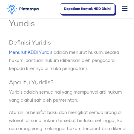
Lewati
Dapatkan Kontak HRD Disini
Fl
ke
konten
M
Yuridis
Definisi Yuridis
Menurut KBBI Yuridis
adalah menurut hukum; secara
hukum: bantuan hukum (diberikan oleh pengacara
kepada kliennya di muka pengadilan).
Apa Itu Yuridis?
Yuridis adalah semua hal yang mempunyai arti hukum
yang diakui sah oleh pemerintah.
Aturan ini bersifat baku dan mengikat semua orang di
wilayah dimana hukum tersebut berlaku, sehingga jika
ada orang yang melanggar hukum tersebut bisa dikenai