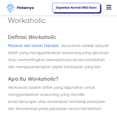
Lewati
Dapatkan Kontak HRD Disini
Fl
ke
konten
M
Workaholic
Definisi
Workaholic
Melansir dari laman Halodok
,
Workaholic
adalah sebuah
istilah yang menggambarkan seseorang yang gila kerja
atau mementingkan pekerjaannya secara berlebihan
dan mengesampingkan aspek kehidupan yang lain.
Apa Itu
Workaholic
?
Workaholic
adalah istilah yang digunakan untuk
menggambarkan seseorang yang memiliki
kecenderungan atau kecanduan terhadap pekerjaan
dan berorientasi pada pekerjaan secara berlebihan.