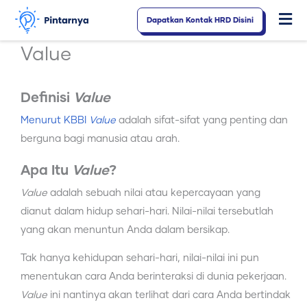
Lewati
Dapatkan Kontak HRD Disini
Fl
ke
konten
M
Value
Definisi
Value
Menurut KBBI
Value
adalah sifat-sifat yang penting dan
berguna bagi manusia atau arah.
Apa Itu
Value
?
Value
adalah sebuah nilai atau kepercayaan yang
dianut dalam hidup sehari-hari. Nilai-nilai tersebutlah
yang akan menuntun Anda dalam bersikap.
Tak hanya kehidupan sehari-hari, nilai-nilai ini pun
menentukan cara Anda berinteraksi di dunia pekerjaan.
Value
ini nantinya akan terlihat dari cara Anda bertindak