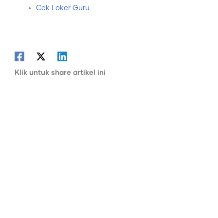
Cek Loker Guru
Klik untuk share artikel ini