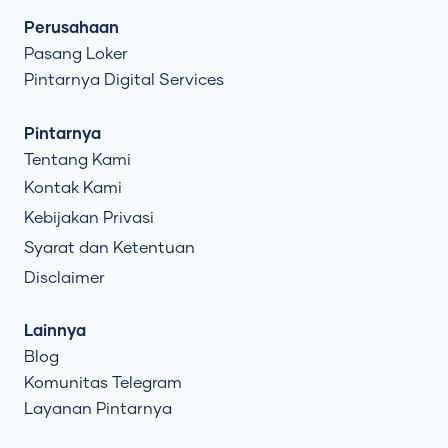
Perusahaan
Pasang Loker
Pintarnya Digital Services
Pintarnya
Tentang Kami
Kontak Kami
Kebijakan Privasi
Syarat dan Ketentuan
Disclaimer
Lainnya
Blog
Komunitas Telegram
Layanan Pintarnya