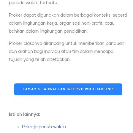
periode waktu tertentu.
Proker dapat digunakan dalam berbagai konteks, seperti
dalam lingkungan kerja, organisasi non-profit, atau
bahkan dalam lingkungan pendidikan.
Proker biasanya dirancang untuk memberikan panduan
dan arahan bagi individu atau tim dalam mencapai
tujuan yang telah ditetapkan.
LAMAR & JADWALKAN INTERVIEWMU HARI INI!
Istilah lainnya:
Pekerja penuh waktu