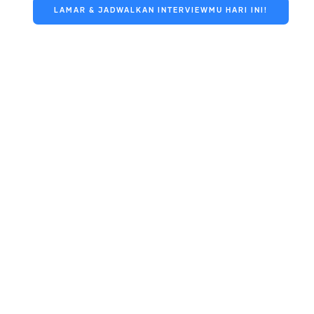
LAMAR & JADWALKAN INTERVIEWMU HARI INI!
Istilah Lainnya:
Orientasi
OJT
Cek Loker Admin
Cek Loker Sales
Cek Loker SPG
Cek Loker SPB
Cek Loke Pabrik
Cek Loker PT