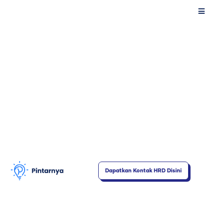
Lewati
Flyout
ke
Menu
konten
Dapatkan Kontak HRD Disini