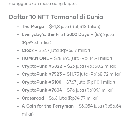
menggunakan mata uang kripto.
Daftar 10 NFT Termahal di Dunia
The Merge
– $91,8 juta (Rp1,318 triliun)
Everyday’s: the First 5000 Days
– $69,3 juta
(Rp995,1 miliar)
Clock
– $52,7 juta (Rp756,7 miliar)
HUMAN ONE
– $28,895 juta (Rp414,91 miliar)
CryptoPunk #5822
– $23 juta (Rp330,2 miliar)
CryptoPunk #7523
– $11,75 juta (Rp168,72 miliar)
CryptoPunk #3100
– $7,67 juta (Rp110,1 miliar)
CryptoPunk #7804
– $7,6 juta (Rp109,1 miliar)
Crossroad
– $6,6 juta (Rp94,77 miliar)
A Coin for the Ferryman
– $6,034 juta (Rp86,64
miliar)