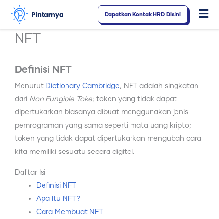
Lewati
Dapatkan Kontak HRD Disini
Fl
ke
konten
M
NFT
Definisi NFT
Menurut
Dictionary Cambridge
, NFT adalah singkatan
dari
Non Fungible Toke
; token yang tidak dapat
dipertukarkan biasanya dibuat menggunakan jenis
pemrograman yang sama seperti mata uang kripto;
token yang tidak dapat dipertukarkan mengubah cara
kita memiliki sesuatu secara digital.
Daftar Isi
Definisi NFT
Apa Itu NFT?
Cara Membuat NFT