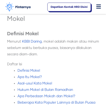
Lewati
Dapatkan Kontak HRD Disini
Fl
ke
konten
M
Mokel
Definisi Mokel
Menurut
KBBI Daring
, mokel adalah makan atau minum
sebelum waktu berbuka puasa, biasanya dilakukan
secara diam-diam.
Daftar Isi
Definisi Mokel
Apa Itu Mokel?
Asal-usul Kata Mokel
Hukum Mokel di Bulan Ramadhan
Apa Perbedaan Mokah dan Mokel?
Beberapa Kata Populer Lainnya di Bulan Puasa