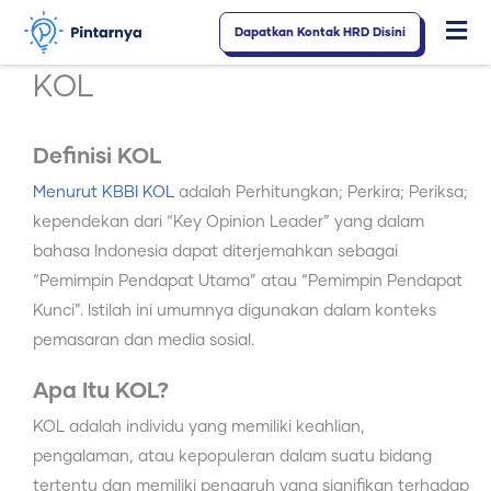
Lewati
Dapatkan Kontak HRD Disini
Fl
ke
konten
M
KOL
Definisi KOL
Menurut KBBI KOL
adalah Perhitungkan; Perkira; Periksa;
kependekan dari “Key Opinion Leader” yang dalam
bahasa Indonesia dapat diterjemahkan sebagai
“Pemimpin Pendapat Utama” atau “Pemimpin Pendapat
Kunci”. Istilah ini umumnya digunakan dalam konteks
pemasaran dan media sosial.
Apa Itu KOL?
KOL adalah individu yang memiliki keahlian,
pengalaman, atau kepopuleran dalam suatu bidang
tertentu dan memiliki pengaruh yang signifikan terhadap