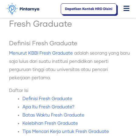
Lewati
Dapatkan Kontak HRD Disini
Fl
ke
konten
M
Fresh Graduate
Definisi Fresh Graduate
Menurut KBBI Fresh Graduate
adalah seorang yang baru
saja lulus dari suatu institusi pendidikan seperti
perguruan tinggi atau universitas atau pencari
pekerjaan pertama.
Daftar Isi
Definisi Fresh Graduate
Apa Itu Fresh Graduate?
Batas Waktu Fresh Graduate
Kelebihan Fresh Graduate
Tips Mencari Kerja untuk Fresh Graduate