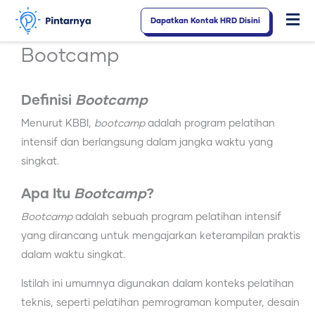
Lewati
Dapatkan Kontak HRD Disini
Fl
ke
konten
M
Bootcamp
Definisi
Bootcamp
Menurut KBBI,
bootcamp
adalah program pelatihan
intensif dan berlangsung dalam jangka waktu yang
singkat.
Apa Itu
Bootcamp
?
Bootcamp
adalah sebuah program pelatihan intensif
yang dirancang untuk mengajarkan keterampilan praktis
dalam waktu singkat.
Istilah ini umumnya digunakan dalam konteks pelatihan
teknis, seperti pelatihan pemrograman komputer, desain