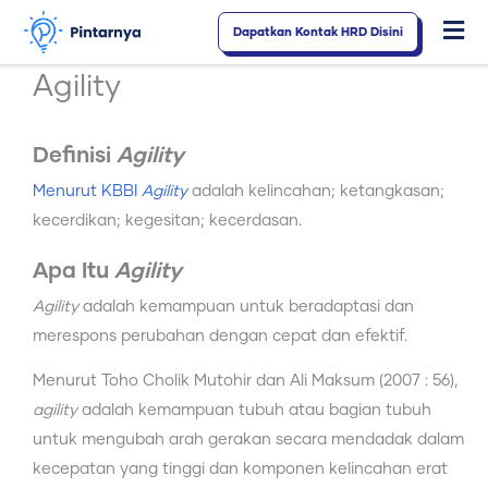
Lewati
Dapatkan Kontak HRD Disini
Fl
ke
konten
M
Agility
Definisi
Agility
Menurut KBBI
Agility
adalah kelincahan; ketangkasan;
kecerdikan; kegesitan; kecerdasan.
Apa Itu
Agility
Agility
adalah kemampuan untuk beradaptasi dan
merespons perubahan dengan cepat dan efektif.
Menurut Toho Cholik Mutohir dan Ali Maksum (2007 : 56),
agility
adalah kemampuan tubuh atau bagian tubuh
untuk mengubah arah gerakan secara mendadak dalam
kecepatan yang tinggi dan komponen kelincahan erat