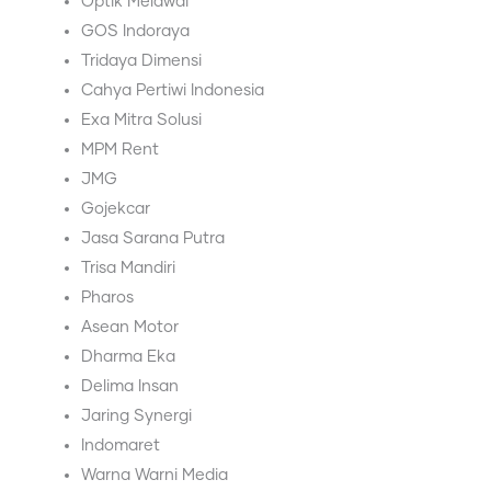
⁠Optik Melawai
⁠GOS Indoraya
⁠Tridaya Dimensi
⁠Cahya Pertiwi Indonesia
⁠Exa Mitra Solusi
⁠MPM Rent
⁠JMG
⁠Gojekcar
⁠Jasa Sarana Putra
⁠Trisa Mandiri
⁠Pharos
⁠Asean Motor
⁠Dharma Eka
⁠Delima Insan
⁠Jaring Synergi
⁠Indomaret
⁠Warna Warni Media