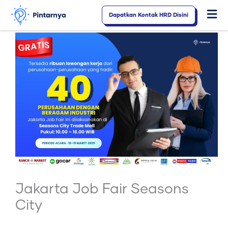
Lewati
Dapatkan Kontak HRD Disini
Fl
ke
konten
M
Jakarta Job Fair Seasons
City