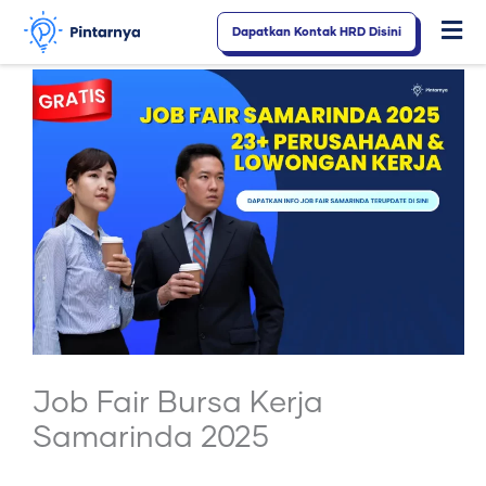
Lewati
Dapatkan Kontak HRD Disini
Fl
ke
konten
M
Job Fair Bursa Kerja
Samarinda 2025