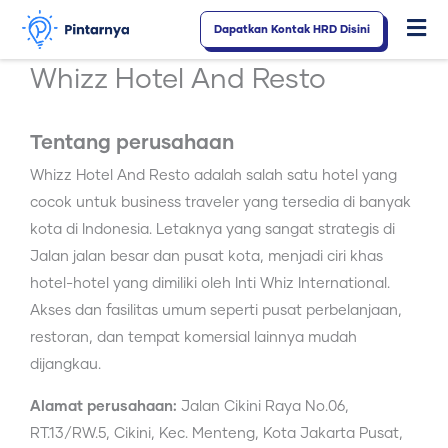
Lewati
Dapatkan Kontak HRD Disini
Fl
ke
konten
M
Whizz Hotel And Resto
Tentang perusahaan
Whizz Hotel And Resto adalah salah satu hotel yang
cocok untuk business traveler yang tersedia di banyak
kota di Indonesia. Letaknya yang sangat strategis di
Jalan jalan besar dan pusat kota, menjadi ciri khas
hotel-hotel yang dimiliki oleh Inti Whiz International.
Akses dan fasilitas umum seperti pusat perbelanjaan,
restoran, dan tempat komersial lainnya mudah
dijangkau.
Alamat perusahaan:
Jalan Cikini Raya No.06,
RT.13/RW.5, Cikini, Kec. Menteng, Kota Jakarta Pusat,