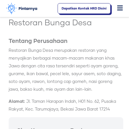
Lewati
Dapatkan Kontak HRD Disini
Fl
ke
konten
M
Restoran Bunga Desa
Tentang Perusahaan
Restoran Bunga Desa merupakan restoran yang
menyajikan berbagai macam-macam makanan khas
Jawa dengan cita rasa tersendiri seperti ayam goreng,
gurame, ikan bawal, pecel lele, sayur asem, soto daging,
soto ayam, rawon, lontong cap gomeh, nasi goreng
jawa, bakso kuah, mie ayam dan lain-lain.
Alamat:
Jl. Taman Harapan Indah, H01 No. 62, Pusaka
Rakyat, Kec. Tarumajaya, Bekasi Jawa Barat 17214