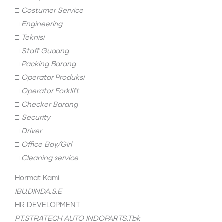
□
Costumer Service
□
Engineering
□
Teknisi
□
Staff Gudang
□
Packing Barang
□
Operator Produksi
□
Operator Forklift
□
Checker Barang
□
Security
□
Driver
□
Office Boy/Girl
□
Cleaning service
Hormat Kami
IBU.DINDA.S.E
HR DEVELOPMENT
PT.STRATECH AUTO INDOPARTS.Tbk