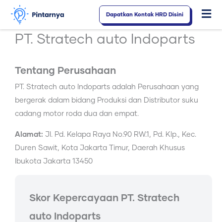
Lewati
Dapatkan Kontak HRD Disini
Fl
ke
konten
M
PT. Stratech auto Indoparts
Tentang Perusahaan
PT. Stratech auto Indoparts adalah Perusahaan yang
bergerak dalam bidang Produksi dan Distributor suku
cadang motor roda dua dan empat.
Alamat:
Jl. Pd. Kelapa Raya No.90 RW.1, Pd. Klp., Kec.
Duren Sawit, Kota Jakarta Timur, Daerah Khusus
Ibukota Jakarta 13450
Skor Kepercayaan
PT. Stratech
auto Indoparts