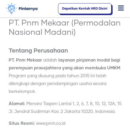
Lewati
Dapatkan Kontak HRD Disini
Fl
ke
konten
M
PT. Pnm Mekaar (Permodalan
Nasional Madani)
Tentang Perusahaan
PT. Pnm Mekaar
adalah
layanan pinjaman modal bagi
perempuan prasejahtera yang akan membuka UMKM
.
Program yang diusung pada tahun 2015 ini telah
dilengkapi dengan pendampingan usaha secara
berkelompok.
Alamat:
Menara Taspen Lantai 1, 2, 6, 7, 8, 10, 12, 12A, 15
Jl. Jendral Sudirman Kav. 2 Jakarta 10220, Indonesia.
Situs Resmi:
www.pnm.co.id