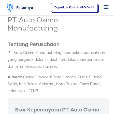
Lewati
Dapatkan Kontak HRD Disini
Fl
ke
konten
M
PT. Auto Osimo
Manufacturing
Tentang Perusahaan
PT. Auto Osimo Manufacturing merupakan perusahaan
yang bergerak dalam industri produksi sparepart mobil
dan jenis kendaraan lainnya.
Alamat:
Grand Galaxy,Jl.Rose Garden 3 No.83, Jaka
Setia, Kec.Bekasi Selatan , Kota Bekasi, Jawa Barat,
Indonesia – 17147
Skor Kepercayaan PT. Auto Osimo