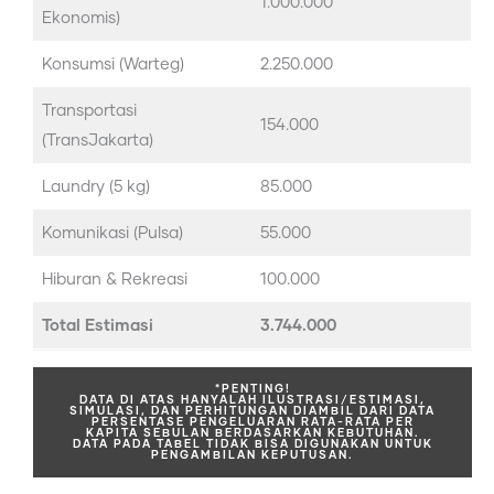
1.000.000
Ekonomis)
Konsumsi (Warteg)
2.250.000
Transportasi
154.000
(TransJakarta)
Laundry (5 kg)
85.000
Komunikasi (Pulsa)
55.000
Hiburan & Rekreasi
100.000
Total Estimasi
3.744.000
*PENTING!
DATA DI ATAS HANYALAH ILUSTRASI/ESTIMASI,
SIMULASI, DAN PERHITUNGAN DIAMBIL DARI DATA
PERSENTASE PENGELUARAN RATA-RATA PER
KAPITA SEBULAN BERDASARKAN KEBUTUHAN.
DATA PADA TABEL TIDAK BISA DIGUNAKAN UNTUK
PENGAMBILAN KEPUTUSAN.